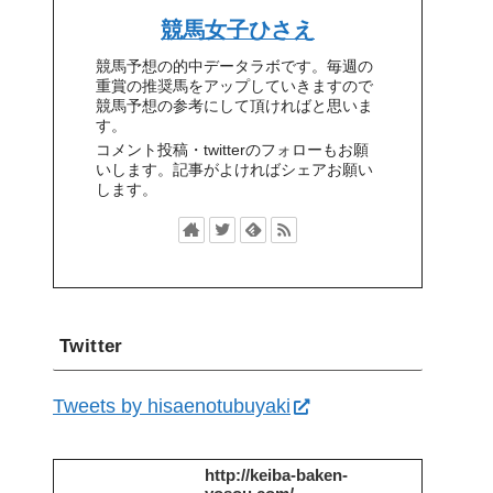
競馬女子ひさえ
競馬予想の的中データラボです。毎週の
重賞の推奨馬をアップしていきますので
競馬予想の参考にして頂ければと思いま
す。
コメント投稿・twitterのフォローもお願
いします。記事がよければシェアお願い
します。
Twitter
Tweets by hisaenotubuyaki
http://keiba-baken-