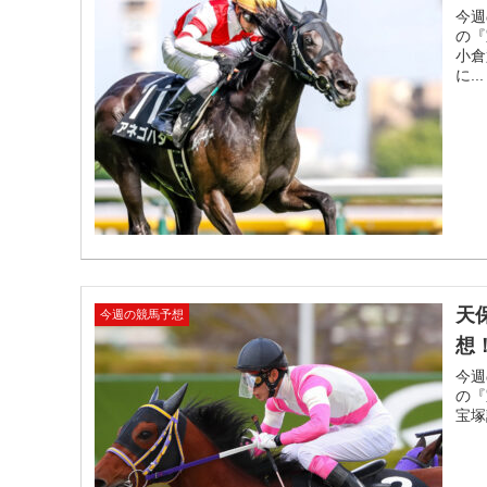
今週
の『
小倉
に...
天
今週の競馬予想
想
今週
の『
宝塚