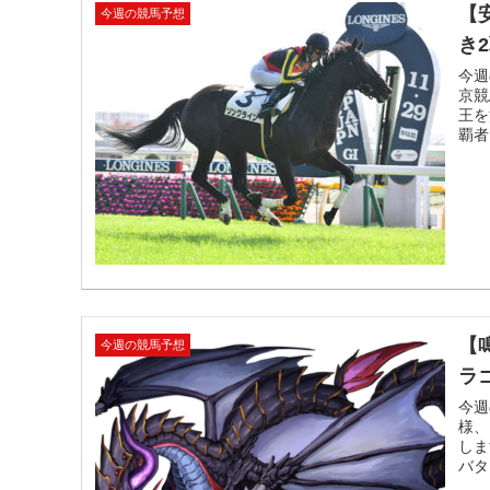
【
今週の競馬予想
き
今週
京競
王を
覇者
【
今週の競馬予想
ラ
今週
様、
しま
バタ