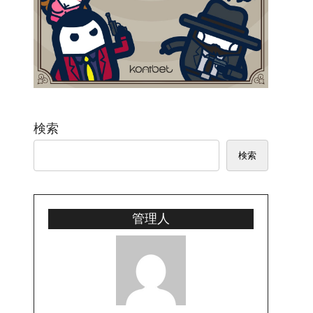
検索
検索
管理人