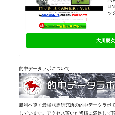
想
L
ッ
大川慶次
的中データラボについて
勝利へ導く最強競馬研究所の的中データラボで
しています。アクセス頂いた皆様に満足して