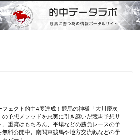
ーフェクト的中4度達成！競馬の神様「大川慶次
」の予想メソッドを忠実に引き継いだ競馬予想サ
ト。重賞はもちろん、平場などの勝負レースの予
を無料公開中。南関東競馬や地方交流戦などの予