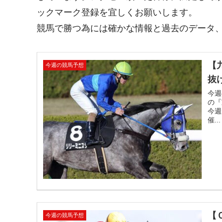
ックマーク登録を宜しくお願いします。
競馬で勝つ為には確かな情報と過去のデータ
【
今週の競馬予想
抜
今週
の『
今週
催...
【
今週の競馬予想