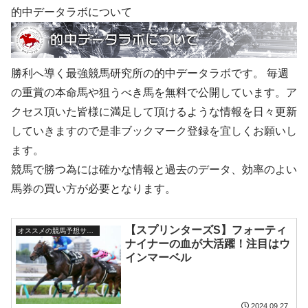
的中データラボについて
勝利へ導く最強競馬研究所の的中データラボです。 毎週
の重賞の本命馬や狙うべき馬を無料で公開しています。ア
クセス頂いた皆様に満足して頂けるような情報を日々更新
していきますので是非ブックマーク登録を宜しくお願いし
ます。
競馬で勝つ為には確かな情報と過去のデータ、効率のよい
馬券の買い方が必要となります。
【スプリンターズS】フォーティ
オススメの競馬予想サイト
ナイナーの血が大活躍！注目はウ
インマーベル
2024.09.27