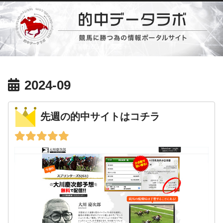
2024-09
先週の的中サイトはコチラ