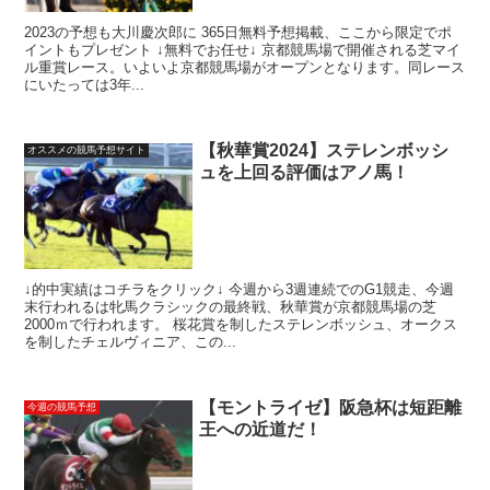
2023の予想も大川慶次郎に 365日無料予想掲載、ここから限定でポ
イントもプレゼント ↓無料でお任せ↓ 京都競馬場で開催される芝マイ
ル重賞レース。いよいよ京都競馬場がオープンとなります。同レース
にいたっては3年...
【秋華賞2024】ステレンボッシ
オススメの競馬予想サイト
ュを上回る評価はアノ馬！
↓的中実績はコチラをクリック↓ 今週から3週連続でのG1競走、今週
末行われるは牝馬クラシックの最終戦、秋華賞が京都競馬場の芝
2000ｍで行われます。 桜花賞を制したステレンボッシュ、オークス
を制したチェルヴィニア、この...
【モントライゼ】阪急杯は短距離
今週の競馬予想
王への近道だ！