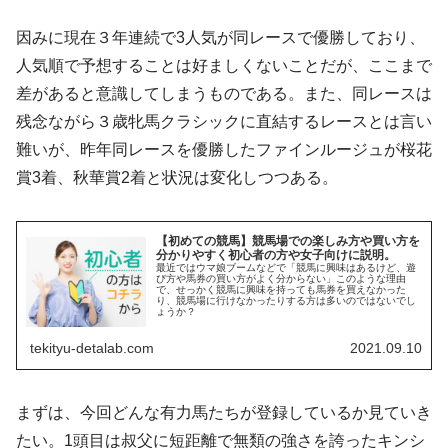
因みに現在３年連続で3人気が同レースで優勝しており、
人気順で予想することは好ましくないことだが、ここまで
差があると意識してしまうものである。また、同レースは
残念ながら３歳牝馬クラシックに直結するレースとは言い
難いが、昨年同レースを優勝したファインルージュが桜花
賞3着、秋華賞2着と状況は変化しつつある。
【初めての競馬】競馬場での楽しみ方や買い方を
分かりやすく初心者の方や女子向けに説明。
最近ではウマ娘ブームなどで「競馬に興味はあるけど、遊
び方や馬券の買い方がよく分からない」このような理由
で、せっかく競馬に興味を持っても馬券を買えなかった
り、競馬場に行けなかったりする方は多いのではないでし
ょうか？
tekityu-detalab.com
2021.09.10
まずは、今回どんな有力馬たちが登録しているか見ていき
たい。1頭目は叔父に短距離で無類の強さを誇ったキンシ