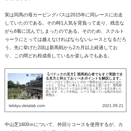
実は同馬の母カービングパスは2015年に同レースに出走
していたのである。その時1人気を背負って走り、残念な
がら8着に沈んでしまったのである。そのため、スクルト
ゥーラにとっては越えなければならないレースとなるだろ
う。先に挙げた2頭は新馬戦から2カ月以上経過してお
り、この間どれ程成長しているか楽しみでもある。
【パドックの見方】競馬初心者でもすぐ実践でき
る見方と抑えておくべきポイントを解説します。
パドックはどう見たらいいのか？競馬をはじめられたばか
りだと、そのように考えたことがあると思います。競馬歴
がある方でもパドックはただ何となく見ている方も多いと
思います。そこで今回は、レースで狙っている馬の今日の
状態は...
tekityu-detalab.com
2021.09.21
中山芝1600ｍについて、外回りコースを使用するが、カ