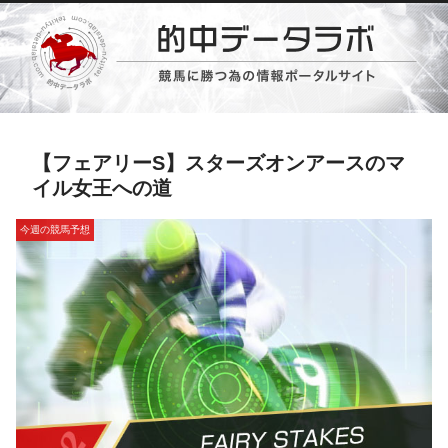
【フェアリーS】スターズオンアースのマ
イル女王への道
今週の競馬予想