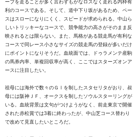
ーブを走ることが多く言わずもがなロスなく走れる内枠有
利のコースである。そして、道中下り坂があるため、ペー
スはスローになりにくく、スピードが求められる。中山ら
しいトリッキーなコースで、競争能力の高さがそのまま反
映されるとは限らない。また、馬格がある競走馬が有利な
コースで同レース小さなサイズの競走馬の登録が多いだけ
にポイントになりそうだ。血統面では、ドゥラメンテ産駒
の馬券内率、単複回収率が高く、ここではスターズオンア
ースに注目したい。
祖母には海外で数々のＧⅠを制したスタセリタがおり、叔
母には阪神ＪＦ、オークスを制したソウルスターリングが
いる。血統背景は文句がつけようがなく、前走東京で開催
された赤松賞では3着に終わったが、中山芝コース替わり
で改めて見直したいところだ。