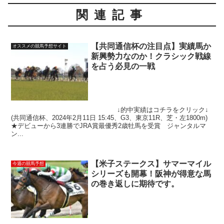
関連記事
【共同通信杯の注目点】実績馬か
オススメの競馬予想サイト
新興勢力なのか！クラシック戦線
を占う必見の一戦
↓的中実績はコチラをクリック↓
(共同通信杯、2024年2月11日 15:45、G3、東京11R、芝・左1800m)
★デビューから3連勝でJRA賞最優秀2歳牡馬を受賞 ジャンタルマ
ン...
【米子ステークス】サマーマイル
今週の競馬予想
シリーズも開幕！阪神が得意な馬
の巻き返しに期待です。