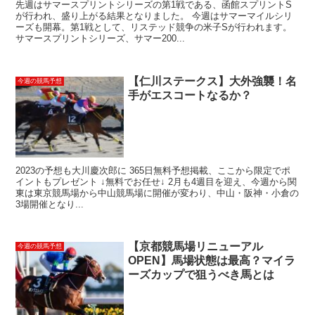
先週はサマースプリントシリーズの第1戦である、函館スプリントS
が行われ、盛り上がる結果となりました。 今週はサマーマイルシリ
ーズも開幕。第1戦として、リステッド競争の米子Sが行われます。
サマースプリントシリーズ、サマー200...
【仁川ステークス】大外強襲！名
今週の競馬予想
手がエスコートなるか？
2023の予想も大川慶次郎に 365日無料予想掲載、ここから限定でポ
イントもプレゼント ↓無料でお任せ↓ 2月も4週目を迎え、今週から関
東は東京競馬場から中山競馬場に開催が変わり、中山・阪神・小倉の
3場開催となり...
【京都競馬場リニューアル
今週の競馬予想
OPEN】馬場状態は最高？マイラ
ーズカップで狙うべき馬とは