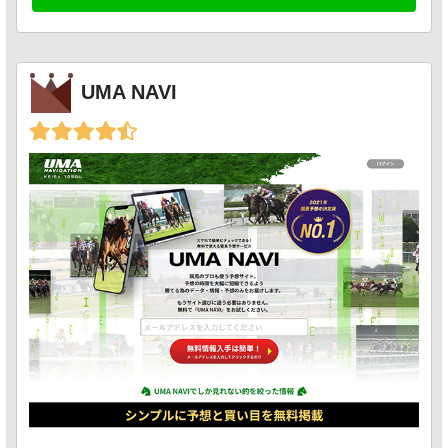
UMA NAVI