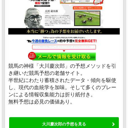
競馬の神様「大川慶次郎」の予想メソッドを引
き継いだ競馬予想の老舗サイト。
半世紀にわたり蓄積されたデータ・傾向を駆使
し、現代の血統学を加味。そして多くのブレー
ンによる情報収集能力は折り紙付き。
無料予想は必見の価値あり。
大川慶次郎の予想を見る