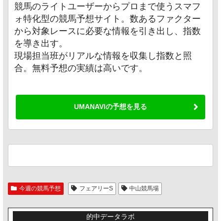
競馬のライトユーザーからプロまで使うスマフ
ォ特化型の競馬予想サイト。数あるファクター
から対象レースに必要な情報を引き出し、指数
を導き出す。
現場担当班がリアルな情報を収集し指数と照
合。無料予想の実績は高いです。
UMANAVIの予想を見る
今週の競馬予想
フェアリーS
中山競馬場
的中データラボ