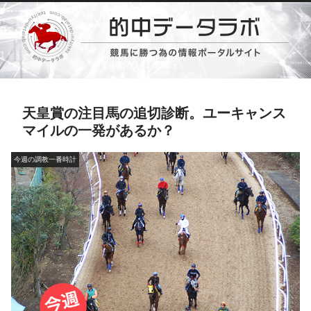
天皇賞の注目馬の追切診断。ユーキャンス
マイルの一発があるか？
今週の調教一番時計