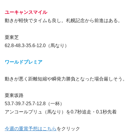
ユーキャンスマイル
動きが軽快でタイムも良し。札幌記念から前進はある。
栗東芝
62.8-48.3-35.6-12.0（馬なり）
ワールドプレミア
動きが悪く距離短縮や瞬発力勝負となった場合厳しそう。
栗東坂路
53.7-39.7-25.7-12.8（一杯）
アンコールプリュ（馬なり）を0.7秒追走・0.1秒先着
今週の重賞予想はこちら
をクリック