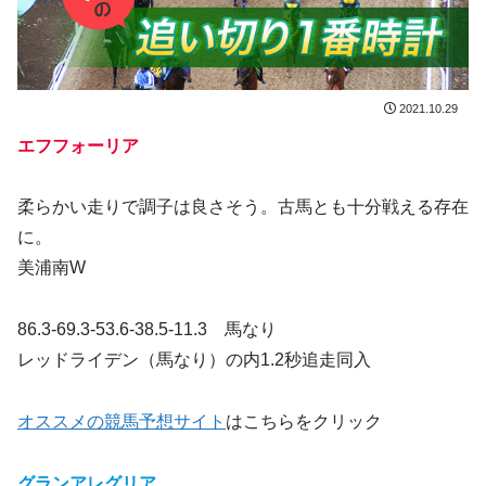
2021.10.29
エフフォーリア
柔らかい走りで調子は良さそう。古馬とも十分戦える存在
に。
美浦南W
86.3-69.3-53.6-38.5-11.3 馬なり
レッドライデン（馬なり）の内1.2秒追走同入
オススメの競馬予想サイト
はこちらをクリック
グランアレグリア