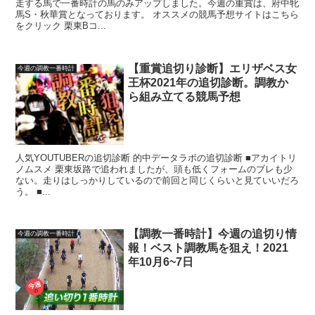
走する馬で一番時計の馬のみアップしました。今週の重賞は、府中牝
馬S・秋華賞となっております。 オススメの競馬予想サイトはこちら
をクリック 栗東Bコ...
【重賞追切り診断】エリザベス女
今週の調教一番時計
王杯2021年の追切診断。調教か
ら組み立てる競馬予想
人気YOUTUBERの追切診断 的中データラボの追切診断 ■アカイトリ
ノムスメ 栗東坂路で追われましたが、頭も低くフォームのブレも少
ない。走りはしっかりしているので前回と同じくらいと見ていいだろ
う。 ■...
【調教一番時計】今週の追切り情
今週の調教一番時計
報！ベスト調教馬を狙え！2021
年10月6~7日