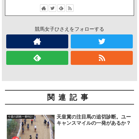
競馬女子ひさえをフォローする
関連記事
天皇賞の注目馬の追切診断。ユー
今週の調教一番時計
キャンスマイルの一発があるか？