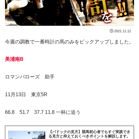
2021.11.12
今週の調教で一番時計の馬のみをピックアップしました。
美浦南B
ロマンバローズ 助手
11月13日 東京5R
66.8 51.7 37.7 11.8 一杯に追う
【パドックの見方】競馬初心者でもすぐ実践でき
る見方と抑えておくべきポイントを解説します。