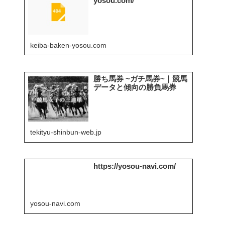
yosou.com/
keiba-baken-yosou.com
勝ち馬券 ~ガチ馬券~｜競馬
データと傾向の勝負馬券
tekityu-shinbun-web.jp
https://yosou-navi.com/
yosou-navi.com