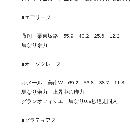
■エアサージュ
藤岡 栗東坂路 55.9 40.2 25.6 12.2
馬なり余力
■オーソクレース
ルメール 美南W 69.2 53.8 38.7 11.8
馬なり余力 上昇中の脚力
グランオフィシエ 馬なり0.9秒追走同入
■グラティアス