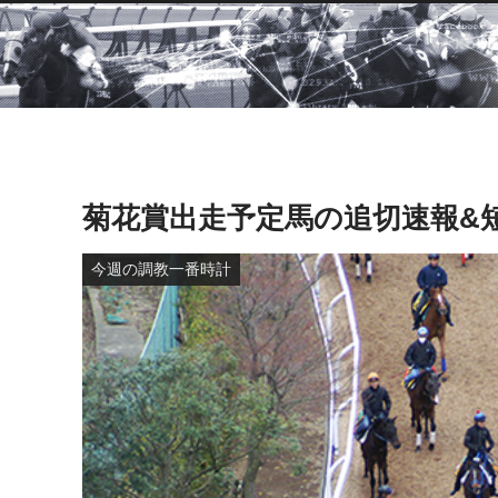
菊花賞出走予定馬の追切速報&
今週の調教一番時計