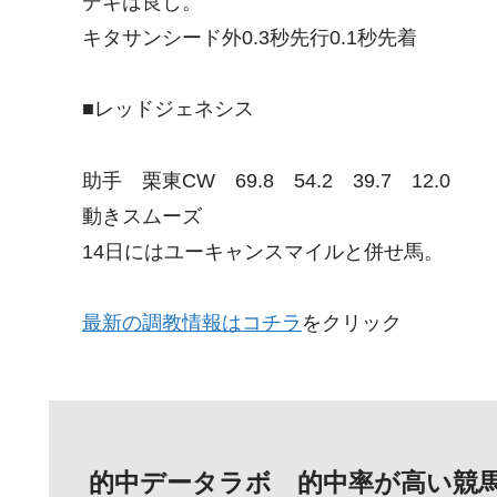
デキは良し。
キタサンシード外0.3秒先行0.1秒先着
■レッドジェネシス
助手 栗東CW 69.8 54.2 39.7 12.0
動きスムーズ
14日にはユーキャンスマイルと併せ馬。
最新の調教情報はコチラ
をクリック
的中データラボ 的中率が高い競