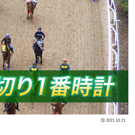
2021.10.21