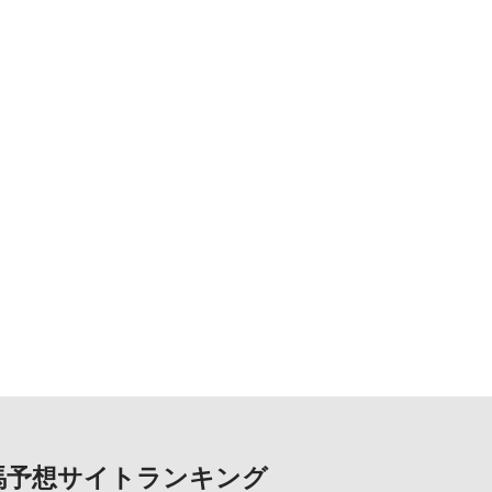
馬予想サイトランキング