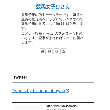
競馬女子ひさえ
競馬予想の的中データラボです。毎週の
重賞の推奨馬をアップしていきますので
競馬予想の参考にして頂ければと思いま
す。
コメント投稿・twitterのフォローもお願
いします。記事がよければシェアお願い
します。
Twitter
Tweets by hisaenotubuyaki
http://keiba-baken-