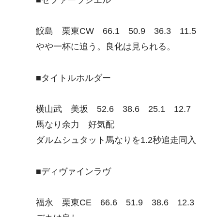
■セファーラジエル
鮫島 栗東CW 66.1 50.9 36.3 11.5
やや一杯に追う。良化は見られる。
■タイトルホルダー
横山武 美坂 52.6 38.6 25.1 12.7
馬なり余力 好気配
ダルムシュタット馬なりを1.2秒追走同入
■ディヴァインラヴ
福永 栗東CE 66.6 51.9 38.6 12.3