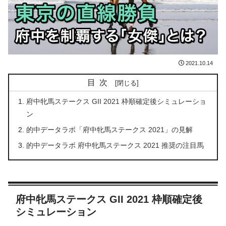
2021.10.14
目次
府中牝馬ステークス GII 2021 枠順確定後シミュレーショ
ン
的中データラボ「府中牝馬ステークス 2021」の見解
的中データラボ 府中牝馬ステークス 2021 推奨の注目馬
府中牝馬ステークス GII 2021 枠順確定後
シミュレーション