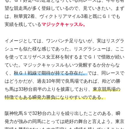
る。ＧⅠ好走への近道となっている同レースは、今年も有
望な競走馬が多く登録しているので、見ていきたい。まず
は、秋華賞2着、ヴィクトリアマイル3着と既にＧⅠでも
実績を残している
マジックキャッスル。
イメージとしては、ワンパンチ足りないが、実はリスグラ
シューも似た様な感じであった。リスグラシューは、ここ
を使ってエリザベス女王杯を制するまでＧⅠで惜敗が続い
ていた。マジックキャッスルもいつ覚醒するか分からな
く、
秋ＧⅠ戦線で期待が持てる存在だ。
では、同レースで
はどうかだが、過去10年間で良馬場であれば、殆どの勝
ち馬は33秒台前半の上りを披露しており、
東京競馬場の
特徴でもある瞬発力勝負になりやすいのである。
阪神牝馬Ｓで32秒台の上りを繰り出したことのある、瞬
発力が強みの同馬にとっては絶好の舞台と言えよう。東京