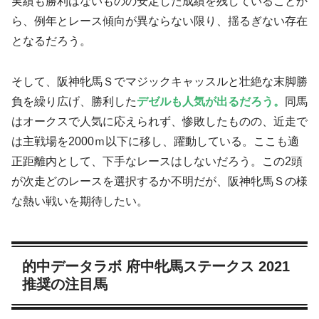
実績も勝利はないものの安定した成績を残していることか
ら、例年とレース傾向が異ならない限り、揺るぎない存在
となるだろう。
そして、阪神牝馬Ｓでマジックキャッスルと壮絶な末脚勝
負を繰り広げ、勝利した
デゼルも人気が出るだろう。
同馬
はオークスで人気に応えられず、惨敗したものの、近走で
は主戦場を2000ｍ以下に移し、躍動している。ここも適
正距離内として、下手なレースはしないだろう。この2頭
が次走どのレースを選択するか不明だが、阪神牝馬Ｓの様
な熱い戦いを期待したい。
的中データラボ 府中牝馬ステークス 2021
推奨の注目馬