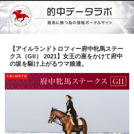
【アイルランドトロフィー府中牝馬ステー
クス（GII） 2021】女王の座をかけて府中
の坂を駆け上がるウマ娘達。
今週の競馬予想