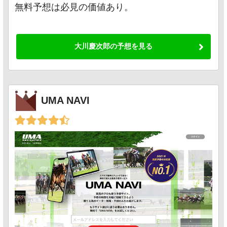
無料予想は必見の価値あり。
大川慶次郎の予想を見る
UMA NAVI