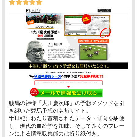
競馬の神様「大川慶次郎」の予想メソッドを引
き継いだ競馬予想の老舗サイト。
半世紀にわたり蓄積されたデータ・傾向を駆使
し、現代の血統学を加味。そして多くのブレー
ンによる情報収集能力は折り紙付き。