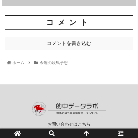
コメント
コメントを書き込む
ホーム
今週の競馬予想
お問い合わせはこちら
© 2021 的中データラボ |競馬予想 –血統、調教、データ.