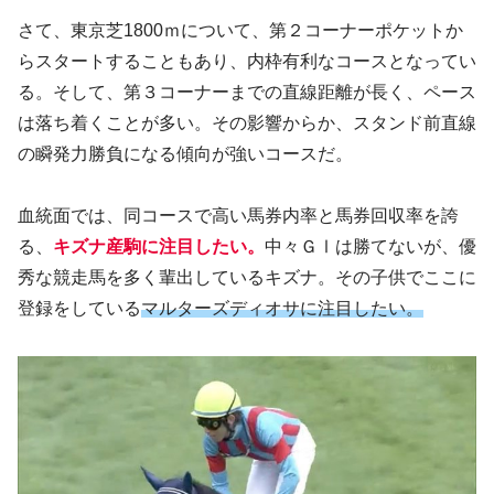
さて、東京芝1800ｍについて、第２コーナーポケットか
らスタートすることもあり、内枠有利なコースとなってい
る。そして、第３コーナーまでの直線距離が長く、ペース
は落ち着くことが多い。その影響からか、スタンド前直線
の瞬発力勝負になる傾向が強いコースだ。
血統面では、同コースで高い馬券内率と馬券回収率を誇
る、
キズナ産駒に注目したい。
中々ＧⅠは勝てないが、優
秀な競走馬を多く輩出しているキズナ。その子供でここに
登録をしている
マルターズディオサに注目したい。