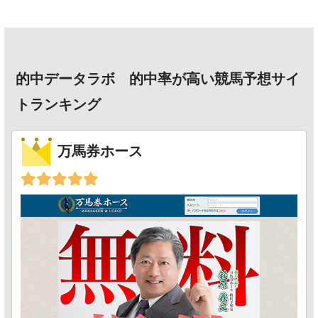
的中データラボ 的中率が高い競馬予想サイ
トランキング
万馬券ホース