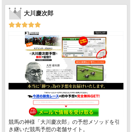
大川慶次郎
競馬の神様「大川慶次郎」の予想メソッドを引
き継いだ競馬予想の老舗サイト。