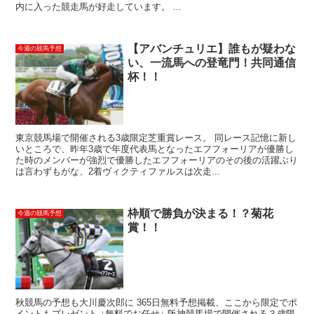
内に入った競走馬が好走しています。 ...
【アバンチュリエ】誰もが疑わな
今週の競馬予想
い、一流馬への登竜門！共同通信
杯！！
東京競馬場で開催される3歳限定芝重賞レース。 同レース記憶に新し
いところで、昨年3歳で年度代表馬となったエフフォーリアが優勝し
た時のメンバーが強烈で優勝したエフフォーリアのその後の活躍ぶり
は言わずもがな、2着ヴィクティファルスは次走...
枠順で勝負が決まる！？菊花
今週の競馬予想
賞！！
秋競馬の予想も大川慶次郎に 365日無料予想掲載、ここから限定でポ
イントもプレゼント ↓無料でお任せ↓ 阪神競馬場で開催される３歳限