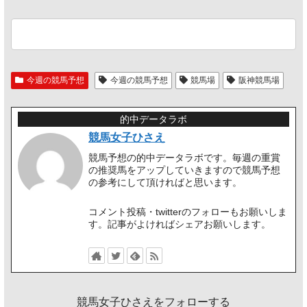
今週の競馬予想
今週の競馬予想
競馬場
阪神競馬場
的中データラボ
競馬女子ひさえ
競馬予想の的中データラボです。毎週の重賞
の推奨馬をアップしていきますので競馬予想
の参考にして頂ければと思います。
コメント投稿・twitterのフォローもお願いしま
す。記事がよければシェアお願いします。
競馬女子ひさえをフォローする