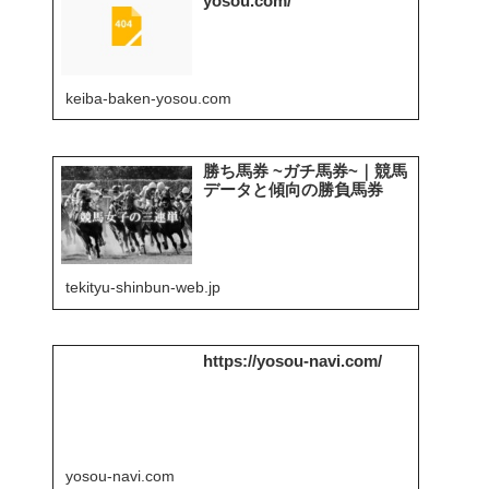
yosou.com/
keiba-baken-yosou.com
勝ち馬券 ~ガチ馬券~｜競馬
データと傾向の勝負馬券
tekityu-shinbun-web.jp
https://yosou-navi.com/
yosou-navi.com