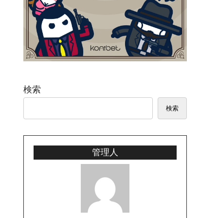
検索
検索
管理人