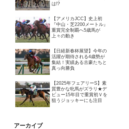
は!?
【アメリカJCC】史上初
『中山・芝2200メートル』
重賞完全制覇へ5歳馬が
上々の動き
【日経新春杯展望】今年の
活躍が期待される4歳勢が
集結！実績ある古豪たちと
真っ向勝負
【2025年フェアリーS】素
質豊かな牝馬がズラリ★デ
ビュー15年目で重賞初Ｖを
狙うジョッキーにも注目
アーカイブ