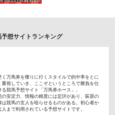
馬予想サイトランキング
堅く万馬券を獲りに行くスタイルで的中率をとに
く重視していき、ここぞというところで勝負を仕
ける競馬予想サイト「万馬券ホース」。
想の安定力、情報の精度には定評があり、荻原の
解は競馬の玄人を唸らせるものがある。初心者か
玄人まで利用されている予想サイトです。