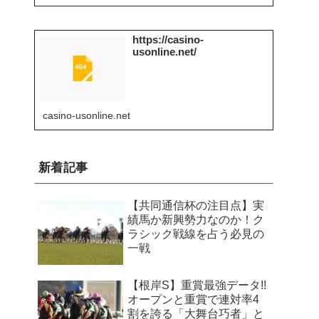
https://casino-
usonline.net/
casino-usonline.net
新着記事
【共同通信杯の注目点】実
績馬か新興勢力なのか！ク
ラシック戦線を占う必見の
一戦
【根岸S】重賞最強データ!!
オープンと重賞で連対率4
割を誇る「大舞台巧者」と