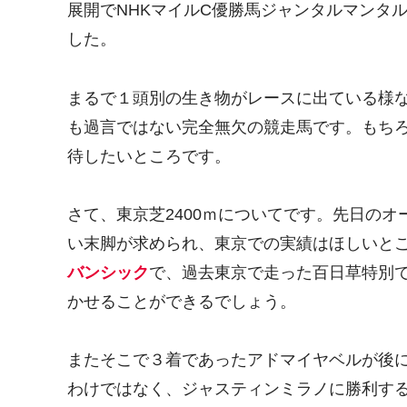
展開でNHKマイルC優勝馬ジャンタルマンタ
した。
まるで１頭別の生き物がレースに出ている様
も過言ではない完全無欠の競走馬です。もち
待したいところです。
さて、東京芝2400ｍについてです。先日の
い末脚が求められ、東京での実績はほしいと
バンシック
で、過去東京で走った百日草特別
かせることができるでしょう。
またそこで３着であったアドマイヤベルが後
わけではなく、ジャスティンミラノに勝利す