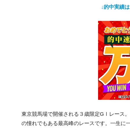
↓的中実績
東京競馬場で開催される３歳限定GⅠレース
の憧れでもある最高峰のレースです。一生に