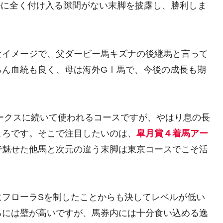
ルに全く付け入る隙間がない末脚を披露し、勝利しま
なイメージで、父ダービー馬キズナの後継馬と言って
ろん血統も良く、母は海外GⅠ馬で、今後の成長も期
オークスに続いて使われるコースですが、やはり息の長
ころです。そこで注目したいのは、
皐月賞４着馬アー
で魅せた他馬と次元の違う末脚は東京コースでこそ活
にフローラSを制したことからも決してレベルが低い
るには壁が高いですが、馬券内には十分食い込める逸