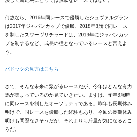
決して競走馬にとっては無駄なレースではない。
何故なら、2016年同レースで優勝したシュヴァルグラン
は2017年ジャパンカップで優勝、2018年3歳で同レース
を制したスワーヴリチャードは、2019年にジャパンカッ
プを制するなど、成長の糧となっているレースと言えよ
う。
パドックの見方はこちら
さて、そんな未来に繋がるレースだが、今年はどんな有力
馬が集まっているのか見ていきたい。まずは、昨年3歳時
に同レースを制したオーソリティである。昨年も長期休み
明けで、同レースを優勝した経験もあり、今回の長期休み
明けも問題なさそうだが、それよりも斤量が気になるとこ
ろだ。