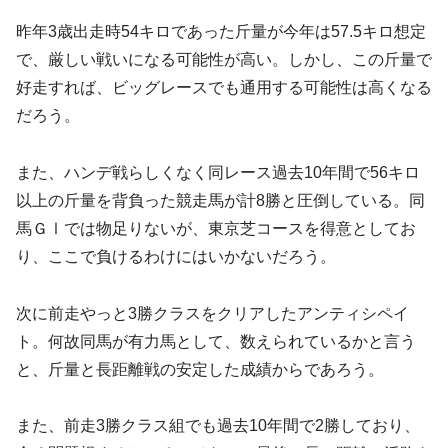
昨年3歳出走時54キロであった斤量が今年は57.5キロ想定
で、厳しい戦いになる可能性が高い。しかし、この斤量で
好走すれば、ビッグレースでも通用する可能性は高くなる
だろう。
また、ハンデ戦らしくなく同レース過去10年間で56キロ
以上の斤量を背負った競走馬が計8勝と圧倒している。同
馬ＧⅠでは物足りないが、東京芝コースを得意としてお
り、ここで負けるわけにはいかないだろう。
次に前走やっと3勝クラスをクリアしたアンティシペイ
ト。何故同馬が有力馬として、数えられているかと言う
と、斤量と長距離戦の安定した成績からであろう。
また、前走3勝クラス組でも過去10年間で2勝しており、