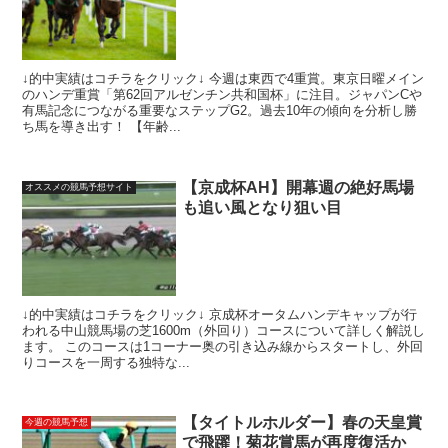
↓的中実績はコチラをクリック↓ 今週は東西で4重賞。東京日曜メイン
のハンデ重賞「第62回アルゼンチン共和国杯」に注目。ジャパンCや
有馬記念につながる重要なステップG2。過去10年の傾向を分析し勝
ち馬を導き出す！ 【年齢...
【京成杯AH】開幕週の絶好馬場
オススメの競馬予想サイト
も追い風となり狙い目
↓的中実績はコチラをクリック↓ 京成杯オータムハンデキャップが行
われる中山競馬場の芝1600m（外回り）コースについて詳しく解説し
ます。 このコースは1コーナー奥の引き込み線からスタートし、外回
りコースを一周する独特な...
【タイトルホルダー】春の天皇賞
今週の競馬予想
で飛躍！菊花賞馬が再度復活か