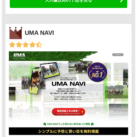
UMA NAVI