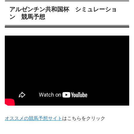
アルゼンチン共和国杯 シミュレーショ
ン 競馬予想
オススメの競馬予想サイト
はこちらをクリック