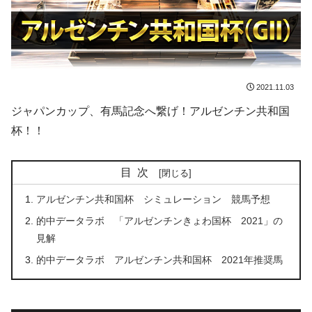
2021.11.03
ジャパンカップ、有馬記念へ繋げ！アルゼンチン共和国
杯！！
目次
アルゼンチン共和国杯 シミュレーション 競馬予想
的中データラボ 「アルゼンチンきょわ国杯 2021」の
見解
的中データラボ アルゼンチン共和国杯 2021年推奨馬