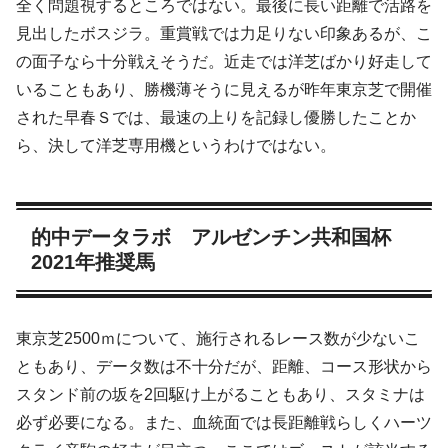
全く問題視するところではない。最後に長い距離で活路を
見出したボスジラ。重賞戦では力足りない印象あるが、こ
の面子なら十分戦えそうだ。近走では洋芝ばかり好走して
いることもあり、勝機薄そうに見えるが昨年東京芝で開催
された早春Ｓでは、最速の上りを記録し優勝したことか
ら、決して洋芝専用機というわけではない。
的中データラボ アルゼンチン共和国杯
2021年推奨馬
東京芝2500ｍについて、施行されるレース数が少ないこ
ともあり、データ数は不十分だが、距離、コース形状から
スタンド前の坂を2回駆け上がることもあり、スタミナは
必ず必要になる。また、血統面では長距離戦らしくハーツ