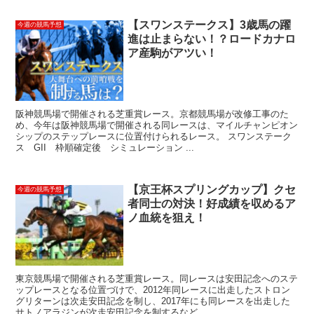
【スワンステークス】3歳馬の躍
今週の競馬予想
進は止まらない！？ロードカナロ
ア産駒がアツい！
阪神競馬場で開催される芝重賞レース。京都競馬場が改修工事のた
め、今年は阪神競馬場で開催される同レースは、マイルチャンピオン
シップのステップレースに位置付けられるレース。 スワンステーク
ス GII 枠順確定後 シミュレーション ...
【京王杯スプリングカップ】クセ
今週の競馬予想
者同士の対決！好成績を収めるア
ノ血統を狙え！
東京競馬場で開催される芝重賞レース。同レースは安田記念へのステ
ップレースとなる位置づけで、2012年同レースに出走したストロン
グリターンは次走安田記念を制し、2017年にも同レースを出走した
サトノアラジンが次走安田記念を制するなど...