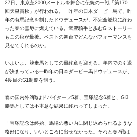
27日、東京芝2000メートルを舞台に伝統の一戦「第170
回天皇賞秋」が行われる。一昨年の日本ダービー馬で、昨
年の有馬記念を制したドウデュースが、不完全燃焼に終わ
った春の雪辱に燃えている。武豊騎手と歩むGIストーリー
もこの秋が最後。ベストの舞台でどんなパフォーマンスを
見せてくれるのか。
いよいよ、競走馬としての最終章を迎える。年内での引退
が決まっている一昨年の日本ダービー馬ドウデュースが、
4度目のG1制覇を狙う。
春の国内外2戦はドバイターフ5着、宝塚記念6着と、GI3
勝馬としては不本意な結果に終わってしまった。
「宝塚記念は終始、馬場の悪い内に閉じ込められるような
格好になり、いいところに出せなかった。それと春2戦は