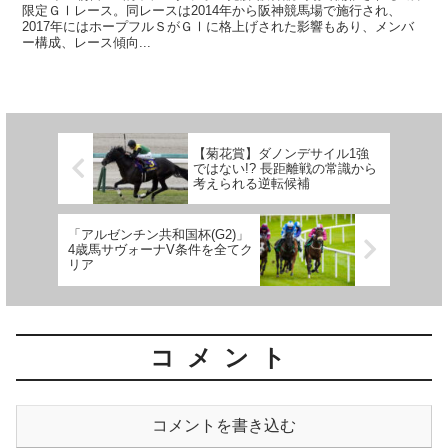
限定ＧⅠレース。同レースは2014年から阪神競馬場で施行され、
2017年にはホープフルＳがＧⅠに格上げされた影響もあり、メンバ
ー構成、レース傾向...
【菊花賞】ダノンデサイル1強
ではない!? 長距離戦の常識から
考えられる逆転候補
「アルゼンチン共和国杯(G2)」
4歳馬サヴォーナV条件を全てク
リア
コメント
コメントを書き込む