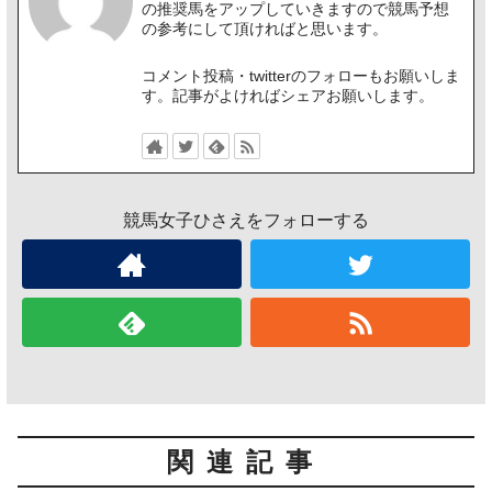
の推奨馬をアップしていきますので競馬予想
の参考にして頂ければと思います。
コメント投稿・twitterのフォローもお願いしま
す。記事がよければシェアお願いします。
競馬女子ひさえをフォローする
関連記事