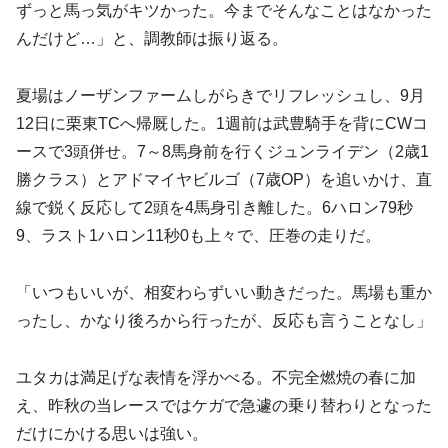
ずっと馬っ気がキツかった。今までそんなことはなかった
んだけど…」と、調教師は振り返る。
夏場はノーザンファームしがらきでリフレッシュし、9月
12日に栗東TCへ帰厩した。1週前は武豊騎手を背にCWコ
ースで3頭併せ。7～8馬身前を行くジュンライデン（2歳1
勝クラス）とアドマイヤビルゴ（7歳OP）を追いかけ、直
線で鋭く反応して2頭を4馬身引き離した。6ハロン79秒
9、ラスト1ハロン11秒0も上々で、圧巻の走りだ。
「いつもいいが、相変わらずいい動きだった。馬場も重か
ったし、かなり後ろから行ったが、反応も言うことなし」
ユタカは満足げな表情を浮かべる。不完全燃焼の春に加
え、昨秋の当レースではケガで急遽の乗り替わりとなった
だけにかける思いは強い。