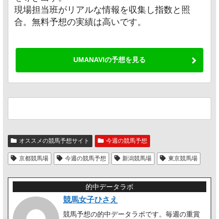
現場担当班がリアルな情報を収集し指数と照
合。無料予想の実績は高いです。
UMANAVIの予想を見る
オススメの競馬予想サイト
今週の競馬予想
京都競馬場
今週の競馬予想
新潟競馬場
東京競馬場
的中データラボ
競馬女子ひさえ
競馬予想の的中データラボです。毎週の重賞