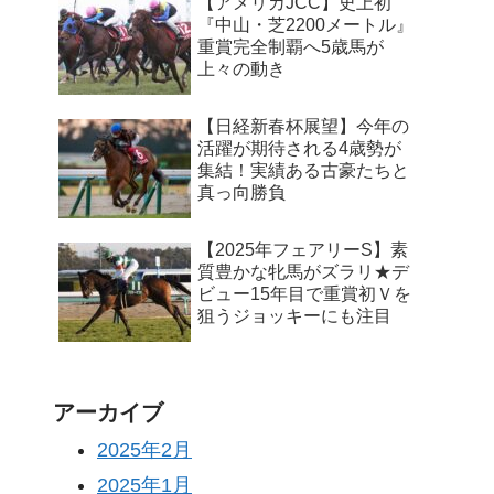
【アメリカJCC】史上初
『中山・芝2200メートル』
重賞完全制覇へ5歳馬が
上々の動き
【日経新春杯展望】今年の
活躍が期待される4歳勢が
集結！実績ある古豪たちと
真っ向勝負
【2025年フェアリーS】素
質豊かな牝馬がズラリ★デ
ビュー15年目で重賞初Ｖを
狙うジョッキーにも注目
アーカイブ
2025年2月
2025年1月