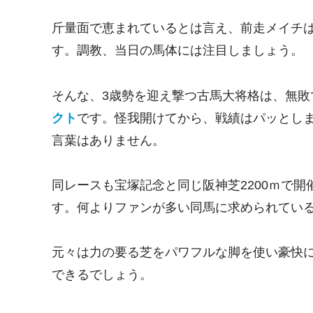
斤量面で恵まれているとは言え、前走メイチ
す。調教、当日の馬体には注目しましょう。
そんな、3歳勢を迎え撃つ古馬大将格は、無敗
クト
です。怪我開けてから、戦績はパッとし
言葉はありません。
同レースも宝塚記念と同じ阪神芝2200ｍで
す。何よりファンが多い同馬に求められてい
元々は力の要る芝をパワフルな脚を使い豪快
できるでしょう。