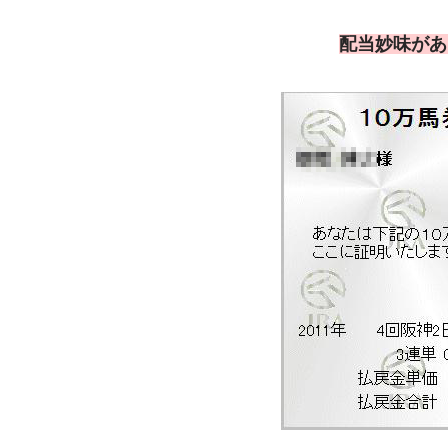
配当妙味があ