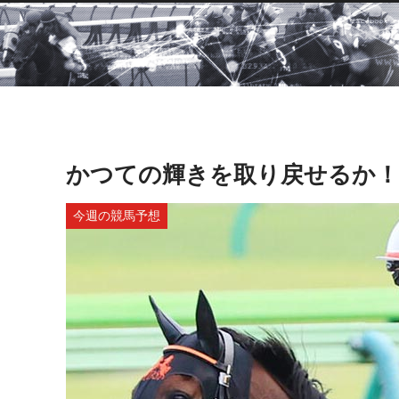
かつての輝きを取り戻せるか！
今週の競馬予想