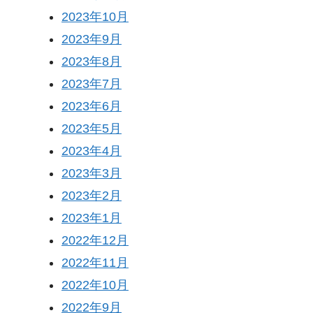
2023年10月
2023年9月
2023年8月
2023年7月
2023年6月
2023年5月
2023年4月
2023年3月
2023年2月
2023年1月
2022年12月
2022年11月
2022年10月
2022年9月