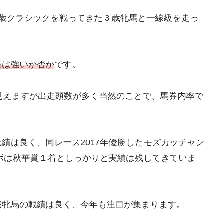
3歳クラシックを戦ってきた３歳牝馬と一線級を走っ
馬は強いか否か
です。
見えますが出走頭数が多く当然のことで、馬券内率で
績は良く、同レース2017年優勝したモズカッチャン
ンボは秋華賞１着としっかりと実績は残してきていま
歳牝馬の戦績は良く、今年も注目が集まります。