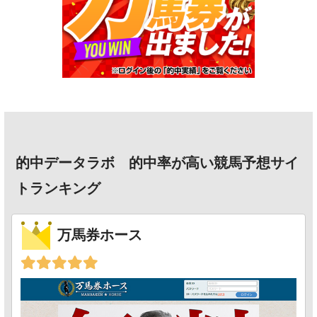
的中データラボ 的中率が高い競馬予想サイ
トランキング
万馬券ホース