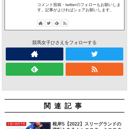
コメント投稿・twitterのフォローもお願いしま
す。記事がよければシェアお願いします。
競馬女子ひさえをフォローする
関連記事
根岸S【2022】スリーグランドの
今週の競馬予想