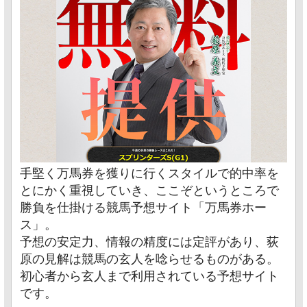
手堅く万馬券を獲りに行くスタイルで的中率を
とにかく重視していき、ここぞというところで
勝負を仕掛ける競馬予想サイト「万馬券ホー
ス」。
予想の安定力、情報の精度には定評があり、荻
原の見解は競馬の玄人を唸らせるものがある。
初心者から玄人まで利用されている予想サイト
です。