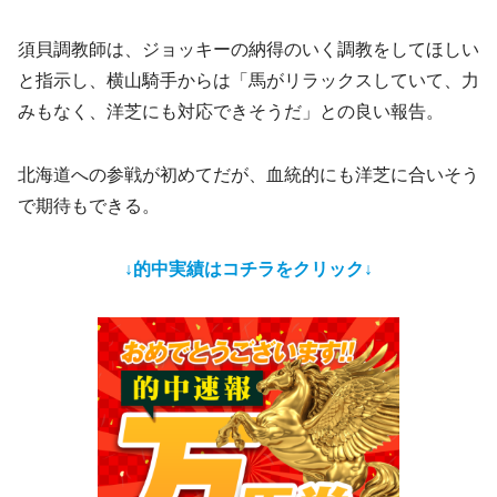
須貝調教師は、ジョッキーの納得のいく調教をしてほしい
と指示し、横山騎手からは「馬がリラックスしていて、力
みもなく、洋芝にも対応できそうだ」との良い報告。
北海道への参戦が初めてだが、血統的にも洋芝に合いそう
で期待もできる。
↓的中実績はコチラをクリック↓