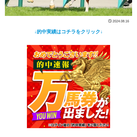
2024.08.16
↓的中実績はコチラをクリック↓