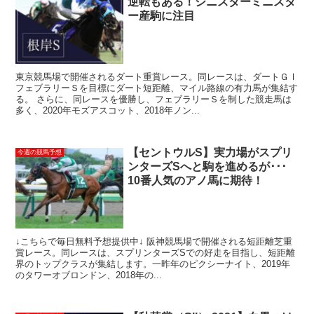
逆転もある！シニスターミニスタ
ー産駒に注目
東京競馬場で開催されるダート重賞レース。同レースは、ダートＧⅠ
フェブラリーＳを目標にダート短距離、マイル路線の有力馬が集結す
る。 さらに、同レースを優勝し、フェブラリーＳを制した競走馬は
多く、2020年モズアスコット、2018年ノン...
【セントウルS】実力場がスプリ
今週の競馬予想
ンターズSへと駒を進めるが･･･
10番人気のアノ馬に期待！
↓こちらで毎日無料予想提供中↓ 阪神競馬場で開催される短距離芝重
賞レース。同レースは、スプリンターズSでの好走を目指し、短距離
界のトップクラスが集結します。一昨年のピクシーナイト、2019年
のタワーオブロンドン、2018年の...