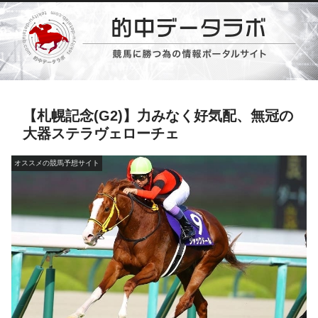
【札幌記念(G2)】力みなく好気配、無冠の
大器ステラヴェローチェ
オススメの競馬予想サイト