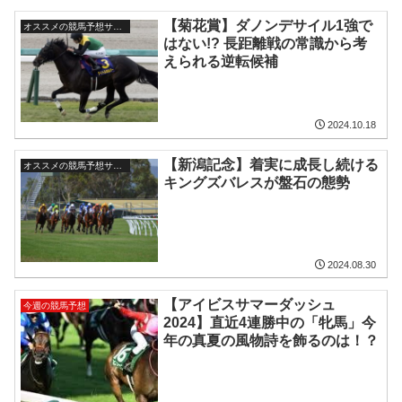
【菊花賞】ダノンデサイル1強で
オススメの競馬予想サイト
はない!? 長距離戦の常識から考
えられる逆転候補
2024.10.18
【新潟記念】着実に成長し続ける
オススメの競馬予想サイト
キングズバレスが盤石の態勢
2024.08.30
【アイビスサマーダッシュ
今週の競馬予想
2024】直近4連勝中の「牝馬」今
年の真夏の風物詩を飾るのは！？