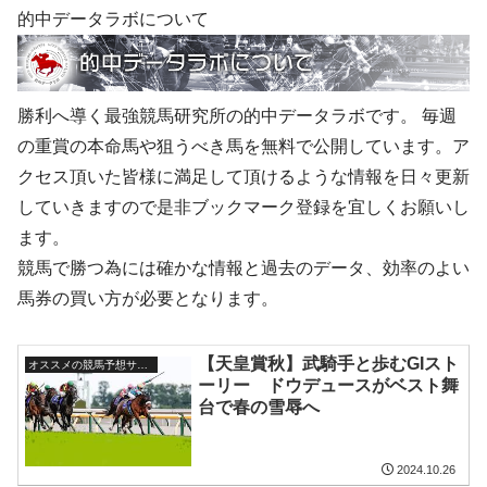
的中データラボについて
勝利へ導く最強競馬研究所の的中データラボです。 毎週
の重賞の本命馬や狙うべき馬を無料で公開しています。ア
クセス頂いた皆様に満足して頂けるような情報を日々更新
していきますので是非ブックマーク登録を宜しくお願いし
ます。
競馬で勝つ為には確かな情報と過去のデータ、効率のよい
馬券の買い方が必要となります。
【天皇賞秋】武騎手と歩むGIスト
オススメの競馬予想サイト
ーリー ドウデュースがベスト舞
台で春の雪辱へ
2024.10.26