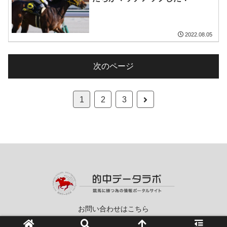
2022.08.05
次のページ
1
2
3
お問い合わせはこちら
© 2021 的中データラボ |競馬予想 –血統、調教、データ.