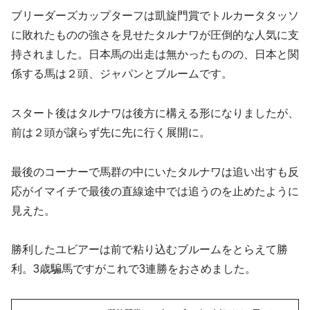
ブリーダーズカップターフは凱旋門賞でトルカータタッソ
に敗れたものの強さを見せたタルナワが圧倒的な人気に支
持されました。日本馬の出走は無かったものの、日本と関
係する馬は２頭、ジャパンとブルームです。
スタート後はタルナワは後方に構える形になりましたが、
前は２頭が譲らず先に先に行く展開に。
最後のコーナーで馬群の中にいたタルナワは追い出すも反
応がイマイチで最後の直線途中では追うのを止めたように
見えた。
勝利したユビアーは前で粘り込むブルームをとらえて勝
利。3歳騙馬ですがこれで3連勝をおさめました。