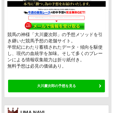
競馬の神様「大川慶次郎」の予想メソッドを引
き継いだ競馬予想の老舗サイト。
半世紀にわたり蓄積されたデータ・傾向を駆使
し、現代の血統学を加味。そして多くのブレー
ンによる情報収集能力は折り紙付き。
無料予想は必見の価値あり。
大川慶次郎の予想を見る
UMA NAVI