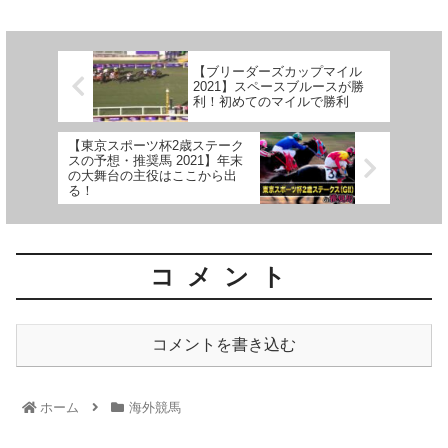
【ブリーダーズカップマイル
2021】スペースブルースが勝
利！初めてのマイルで勝利
【東京スポーツ杯2歳ステーク
スの予想・推奨馬 2021】年末
の大舞台の主役はここから出
る！
コメント
コメントを書き込む
ホーム
海外競馬