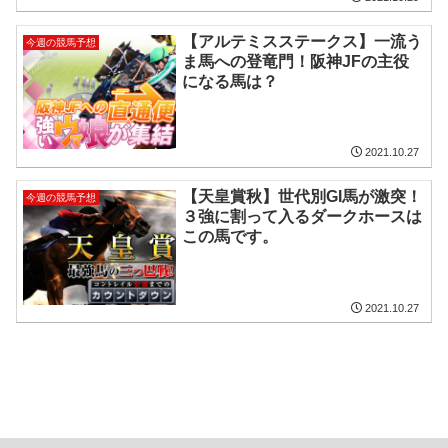
【アルテミスステークス】一流う
今週の競馬予想
ま馬への登竜門！阪神JFの主役
になる馬は？
2021.10.27
【天皇賞秋】世代別GI馬が激突！
今週の競馬予想
３強に割って入るダークホースは
この馬です。
2021.10.27