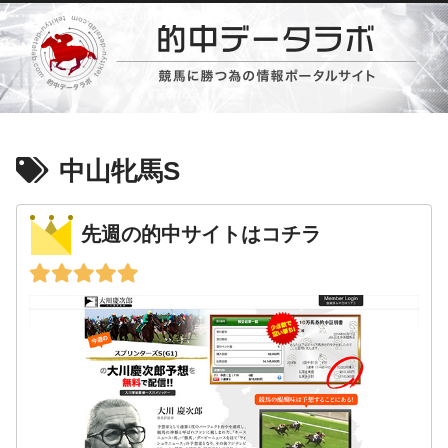
中山牝馬S
先週の的中サイトはコチラ