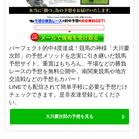
パーフェクト的中4度達成！競馬の神様「大川慶
次郎」の予想メソッドを忠実に引き継いだ競馬
予想サイト。重賞はもちろん、平場などの勝負
レースの予想を無料公開中。南関東競馬や地方
交流戦などの予想もカバー！
LINEでも配信されて簡単手軽に必要な予想だけ
チェックできます。是非友達登録してくださ
い。
大川慶次郎の予想を見る