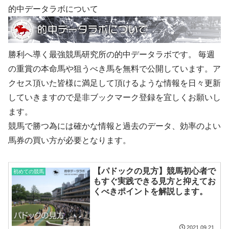
的中データラボについて
勝利へ導く最強競馬研究所の的中データラボです。 毎週
の重賞の本命馬や狙うべき馬を無料で公開しています。ア
クセス頂いた皆様に満足して頂けるような情報を日々更新
していきますので是非ブックマーク登録を宜しくお願いし
ます。
競馬で勝つ為には確かな情報と過去のデータ、効率のよい
馬券の買い方が必要となります。
【パドックの見方】競馬初心者で
初めての競馬
もすぐ実践できる見方と抑えてお
くべきポイントを解説します。
2021.09.21