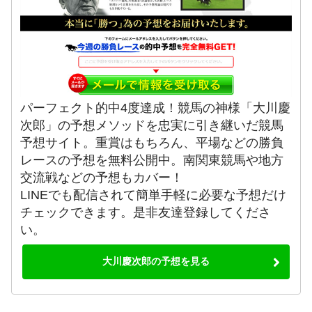
パーフェクト的中4度達成！競馬の神様「大川慶
次郎」の予想メソッドを忠実に引き継いだ競馬
予想サイト。重賞はもちろん、平場などの勝負
レースの予想を無料公開中。南関東競馬や地方
交流戦などの予想もカバー！
LINEでも配信されて簡単手軽に必要な予想だけ
チェックできます。是非友達登録してくださ
い。
大川慶次郎の予想を見る