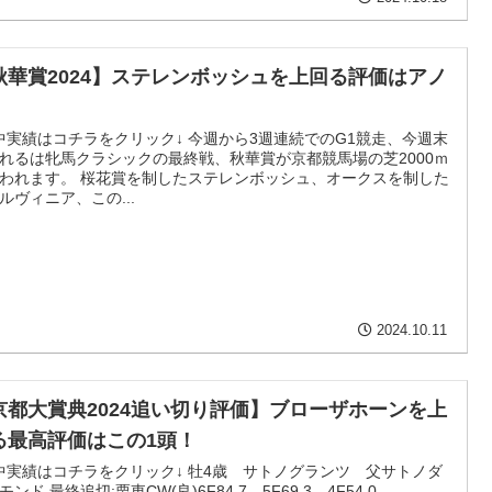
秋華賞2024】ステレンボッシュを上回る評価はアノ
！
中実績はコチラをクリック↓ 今週から3週連続でのG1競走、今週末
れるは牝馬クラシックの最終戦、秋華賞が京都競馬場の芝2000ｍ
われます。 桜花賞を制したステレンボッシュ、オークスを制した
ルヴィニア、この...
2024.10.11
京都大賞典2024追い切り評価】ブローザホーンを上
る最高評価はこの1頭！
中実績はコチラをクリック↓ 牡4歳 サトノグランツ 父サトノダ
モンド 最終追切:栗東CW(良)6F84.7 5F69.3 4F54.0