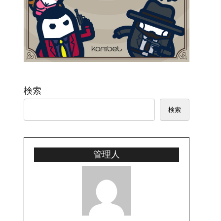
検索
検索
管理人