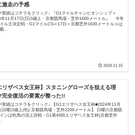
に激走の予感
中実績はコチラをクリック↓ 『G1マイルチャンピオンシップ＝
24年11月17日(日)3歳上・京都競馬場・芝外1600メートル』 今年
イル王決定戦・G1マイルCS≪17日＝京都芝外1600メートル≫は
...
2024.11.15
エリザベス女王杯】スタニングローズを狙える理
!?完全復活の要素が整った!!
中実績はコチラをクリック↓ 【G1エリザベス女王杯■2024年11月
日(日曜)3歳上(牝) 京都競馬場・芝外2200メートル】 日曜の京都競
インは牝馬の頂上決戦・G1第49回エリザベス女王杯(京都芝外
..