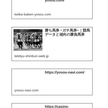
yosou.com/
keiba-baken-yosou.com
勝ち馬券 ~ガチ馬券~｜競馬
データと傾向の勝負馬券
tekityu-shinbun-web.jp
https://yosou-navi.com/
yosou-navi.com
https://casino-