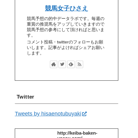
競馬女子ひさえ
競馬予想の的中データラボです。毎週の
重賞の推奨馬をアップしていきますので
競馬予想の参考にして頂ければと思いま
す。
コメント投稿・twitterのフォローもお願
いします。記事がよければシェアお願い
します。
Twitter
Tweets by hisaenotubuyaki
http://keiba-baken-