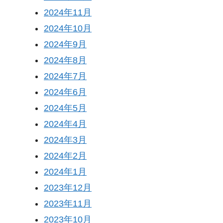
2024年11月
2024年10月
2024年9月
2024年8月
2024年7月
2024年6月
2024年5月
2024年4月
2024年3月
2024年2月
2024年1月
2023年12月
2023年11月
2023年10月