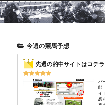
今週の競馬予想
先週の的中サイトはコチラ
パ
郎
イ
想