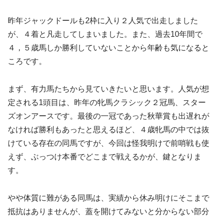
昨年ジャックドールも2枠に入り２人気で出走しました
が、４着と凡走してしまいました。また、過去10年間で
４，５歳馬しか勝利していないことから年齢も気になると
ころです。
まず、有力馬たちから見ていきたいと思います。人気が想
定される1頭目は、昨年の牝馬クラシック２冠馬、スター
ズオンアースです。最後の一冠であった秋華賞も出遅れが
なければ勝利もあったと思えるほど、４歳牝馬の中では抜
けている存在の同馬ですが、今回は怪我明けで前哨戦も使
えず、ぶっつけ本番でどこまで戦えるかが、鍵となりま
す。
やや体質に難がある同馬は、実績から休み明けにそこまで
抵抗はありませんが、蓋を開けてみないと分からない部分