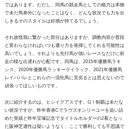
ではあります。ただし、同馬の競走馬としての能力は本物
で未だ馬券外になったことはなく、どんな状況でも力を出
しきるそのスタイルは好感が持てるでしょう。
それ故怪我に繋がった部分はありますが、調教内容が普段
と変わらなければいつも通り力を発揮してくれる可能性は
高いでしょう。それよりも先行馬が強いレースなだけに前
走の様な出遅れが心配です。同馬は、2015年優勝馬ラキ
シス、2020年優勝馬ラッキーライラック、2021年優勝馬
レイパパレとこれらの一流牝馬に見劣るとは思えないので
頑張ってほしいものです。
次に紹介するのは、ヒシイグアスです。GⅠ制覇は未だな
い状況ですが、昨年香港Cでラヴズオンリーユーを追い詰
めた実績と昨年宝塚記念でタイトルホルダーの2着となっ
た阪神芝適性は疑いようなく、ここで勝利しても不思議で