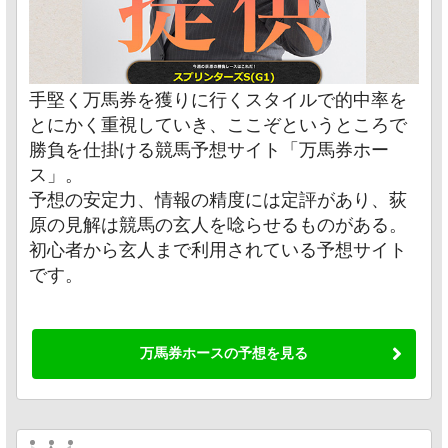
手堅く万馬券を獲りに行くスタイルで的中率を
とにかく重視していき、ここぞというところで
勝負を仕掛ける競馬予想サイト「万馬券ホー
ス」。
予想の安定力、情報の精度には定評があり、荻
原の見解は競馬の玄人を唸らせるものがある。
初心者から玄人まで利用されている予想サイト
です。
万馬券ホースの予想を見る