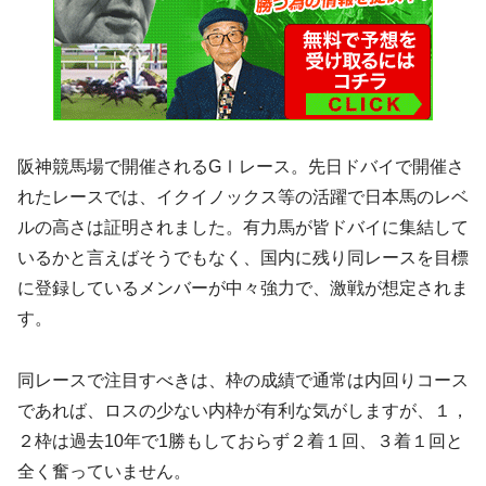
阪神競馬場で開催されるGⅠレース。先日ドバイで開催さ
れたレースでは、イクイノックス等の活躍で日本馬のレベ
ルの高さは証明されました。有力馬が皆ドバイに集結して
いるかと言えばそうでもなく、国内に残り同レースを目標
に登録しているメンバーが中々強力で、激戦が想定されま
す。
同レースで注目すべきは、枠の成績で通常は内回りコース
であれば、ロスの少ない内枠が有利な気がしますが、１，
２枠は過去10年で1勝もしておらず２着１回、３着１回と
全く奮っていません。