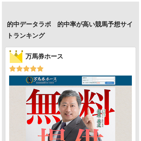
的中データラボ 的中率が高い競馬予想サイ
トランキング
万馬券ホース