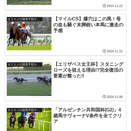
2024.11.22
【マイルCS】爆穴はこの馬！母
オススメの競馬予想サイト
の血も騒ぐ末脚鋭い本馬に激走の
予感
2024.11.15
【エリザベス女王杯】スタニング
オススメの競馬予想サイト
ローズを狙える理由!?完全復活の
要素が整った!!
2024.11.08
「アルゼンチン共和国杯(G2)」4
オススメの競馬予想サイト
歳馬サヴォーナV条件を全てクリ
ア