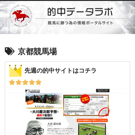
京都競馬場
先週の的中サイトはコチラ