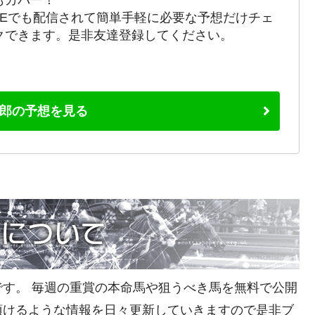
もカバー！
INEでも配信されて簡単手軽に必要な予想だけチェ
クできます。是非友達登録してください。
郎の予想を見る
す。 毎週の重賞の本命馬や狙うべき馬を無料で公開
頂けるような情報を日々更新していきますので是非ブ