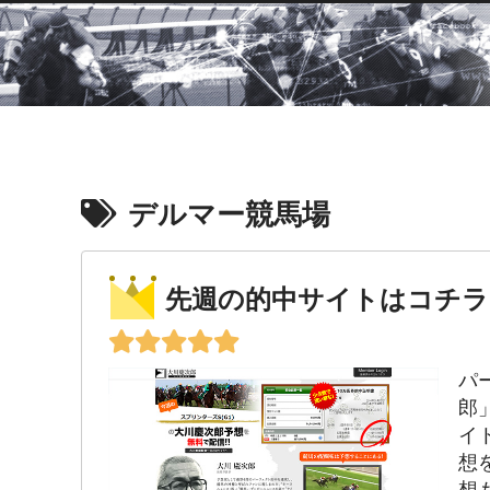
デルマー競馬場
先週の的中サイトはコチラ
パ
郎
イ
想