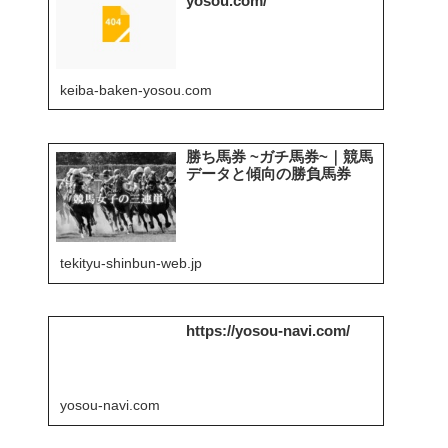
yosou.com/
keiba-baken-yosou.com
勝ち馬券 ~ガチ馬券~｜競馬
データと傾向の勝負馬券
tekityu-shinbun-web.jp
https://yosou-navi.com/
yosou-navi.com