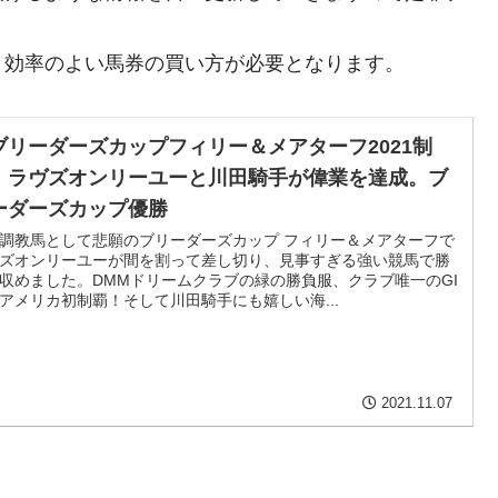
、効率のよい馬券の買い方が必要となります。
ブリーダーズカップフィリー＆メアターフ2021制
】ラヴズオンリーユーと川田騎手が偉業を達成。ブ
ーダーズカップ優勝
調教馬として悲願のブリーダーズカップ フィリー＆メアターフで
ズオンリーユーが間を割って差し切り、見事すぎる強い競馬で勝
収めました。DMMドリームクラブの緑の勝負服、クラブ唯一のGI
アメリカ初制覇！そして川田騎手にも嬉しい海...
2021.11.07